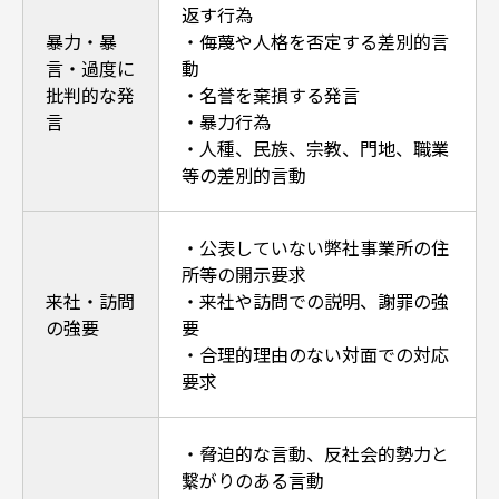
返す行為
暴力・暴
・侮蔑や人格を否定する差別的言
言・過度に
動
批判的な発
・名誉を棄損する発言
言
・暴力行為
・人種、民族、宗教、門地、職業
等の差別的言動
・公表していない弊社事業所の住
所等の開示要求
来社・訪問
・来社や訪問での説明、謝罪の強
の強要
要
・合理的理由のない対面での対応
要求
・脅迫的な言動、反社会的勢力と
繋がりのある言動