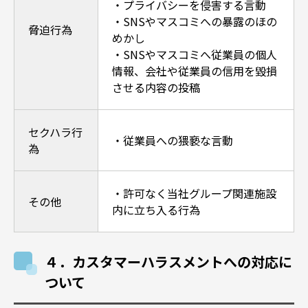
・プライバシーを侵害する言動
・SNSやマスコミへの暴露のほの
脅迫行為
めかし
・SNSやマスコミへ従業員の個人
情報、会社や従業員の信用を毀損
させる内容の投稿
セクハラ行
・従業員への猥褻な言動
為
・許可なく当社グループ関連施設
その他
内に立ち入る行為
４．カスタマーハラスメントへの対応に
ついて