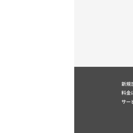
新規
料金
サー