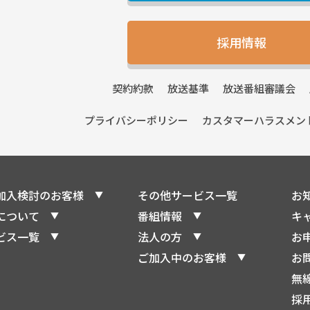
採用情報
契約
約款
放送
基準
放送番組
審議会
プライバシー
ポリシー
カスタマーハラスメン
加入検討のお客様
その他サービス一覧
お
について
番組情報
キ
ビス一覧
法人の方
お
ご加入中のお客様
お
無
採