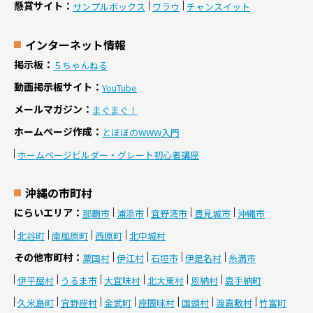
懸賞サイト
サンプルボックス
ワラウ
チャンスイット
インターネット情報
掲示板
５ちゃんねる
動画掲示板サイト
YouTube
メールマガジン
まぐまぐ！
ホームページ作成
とほほのWWW入門
ホームページビルダー・グレート初心者講座
沖縄の市町村
にらいエリア
那覇市
浦添市
宜野湾市
豊見城市
沖縄市
北谷町
南風原町
西原町
北中城村
その他市町村
粟国村
伊江村
石垣市
伊是名村
糸満市
伊平屋村
うるま市
大宜味村
北大東村
恩納村
嘉手納町
久米島町
宜野座村
金武町
座間味村
国頭村
渡嘉敷村
竹富町