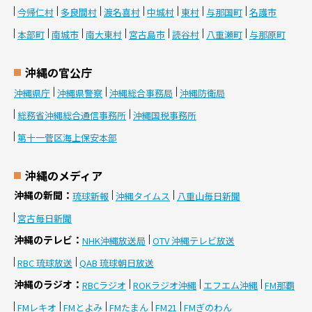
今帰仁村
多良間村
渡名喜村
中城村
東村
与那国町
名護市
本部町
南城市
南大東村
宮古島市
読谷村
八重瀬町
与那原町
沖縄の官公庁
沖縄県庁
沖縄県警察
沖縄総合事務局
沖縄防衛局
総務省沖縄総合通信事務所
沖縄国税事務所
第十一菅区海上保安本部
沖縄のメディア
沖縄の新聞
琉球新報
沖縄タイムス
八重山毎日新聞
宮古毎日新聞
沖縄のテレビ
NHK沖縄放送局
OTV 沖縄テレビ放送
RBC 琉球放送
QAB 琉球朝日放送
沖縄のラジオ
RBCラジオ
ROKラジオ沖縄
エフエム沖縄
FM那覇
FMレキオ
FMとよみ
FMたまん
FM21
FMぎのわん