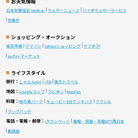
お天気情報
日本気象協会 tenki.jp
ウェザーニュース
バイオウェザーサービス
気象庁
ショッピング・オークション
楽天市場
アマゾン
Yahoo!ショッピング
ヤフオク!
au Pay マーケット
ライフスタイル
旅行
じゃらんnet
JTB
楽天トラベル
地図
Googleマップ
マビオン
MapFan
料理
味の素パーク
キューピー3分クッキング
クラシル
クックパッド
電話・電報・郵便
iタウンページ
電報・祝電・弔電NTT西日本
郵便局