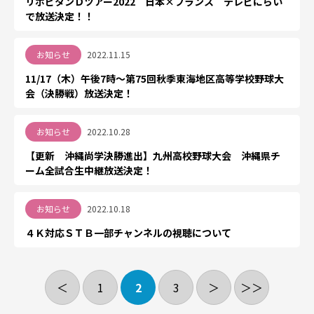
リポビタンＤツアー2022 日本×フランス テレビにらい
で放送決定！！
お知らせ
2022.11.15
11/17（木）午後7時～第75回秋季東海地区高等学校野球大
会（決勝戦）放送決定！
お知らせ
2022.10.28
【更新 沖縄尚学決勝進出】九州高校野球大会 沖縄県チ
ーム全試合生中継放送決定！
お知らせ
2022.10.18
４Ｋ対応ＳＴＢ一部チャンネルの視聴について
＜
1
2
3
＞
＞＞