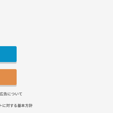
広告に
ついて
トに
対する基本方針