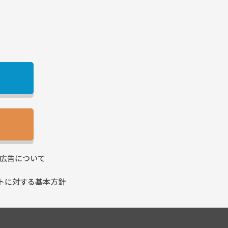
広告に
ついて
トに
対する基本方針