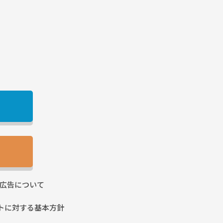
広告に
ついて
トに
対する基本方針