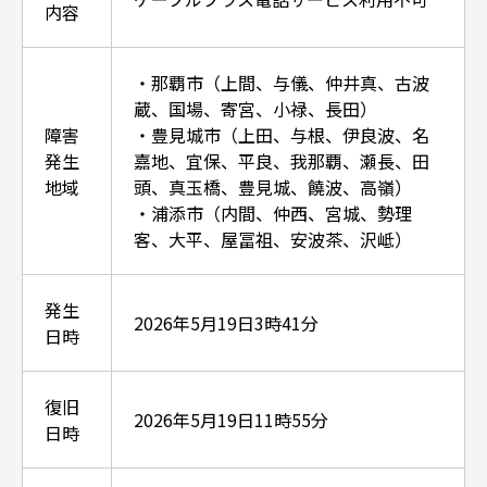
内容
・那覇市（上間、与儀、仲井真、古波
蔵、国場、寄宮、小禄、長田）
障害
・豊見城市（上田、与根、伊良波、名
発生
嘉地、宜保、平良、我那覇、瀬長、田
地域
頭、真玉橋、豊見城、饒波、高嶺）
・浦添市（内間、仲西、宮城、勢理
客、大平、屋冨祖、安波茶、沢岻）
発生
2026年5月19日3時41分
日時
復旧
2026年5月19日11時55分
日時