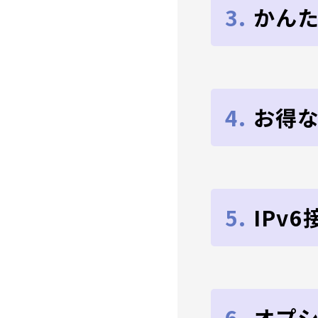
3.
かん
4.
お得
5.
IPv
6.
オプ