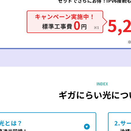
セットでさらにお得！IPv6接続
5,
ギガにらい光につ
光とは？
2.
サ
の高速光回線！
沖縄