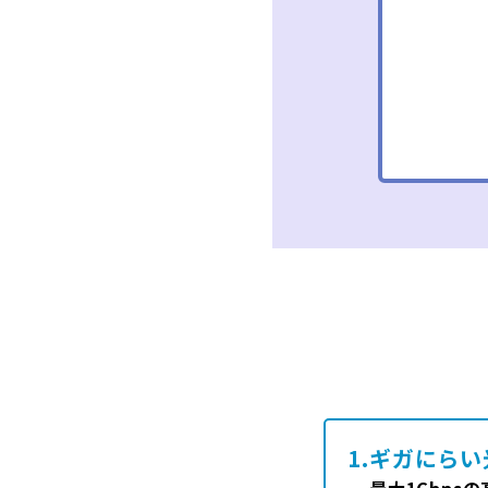
1.
ギガにらい
最大1Gbps