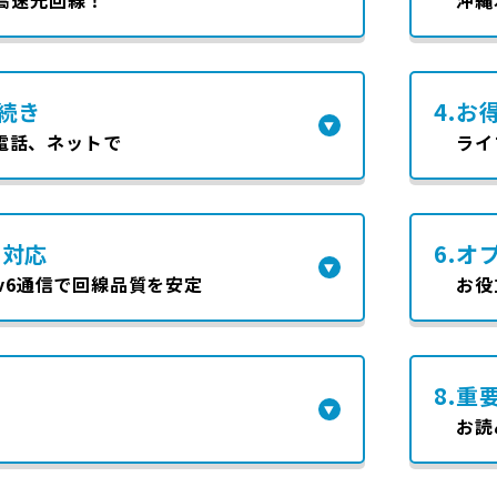
続き
4.
お
電話、ネットで
ライ
に対応
6.
オ
IPv6通信で回線品質を安定
お役
8.
重
お読