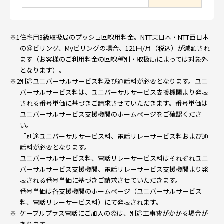
※1
住宅用3級取扱局のプッシュ回線用料金。NTT東日本・NTT西日本
の＠ビリング、Myビリングの場合、121円/月（税込）が減額され
ます（お客様のご利用料金の回線種別・取扱局によっては対象外
となります）。
※2
別途ユニバーサルサービス料及び通話料が必要となります。ユニ
バーサルサービス料は、ユニバーサルサービス支援機関より発表
される番号単価に基づきご請求させていただきます。番号単価は
ユニバーサルサービス支援機関の
ホームページ
をご確認くださ
い。
「別途ユニバーサルサービス料、電話リレーサービス料および通
話料が必要となります。
ユニバーサルサービス料、電話リレーサービス料はそれぞれユニ
バーサルサービス支援機関、電話リレーサービス支援機関より発
表される番号単価に基づきご請求させていただきます。
番号単価は各支援機関のホームページ（
ユニバーサルサービス
料
、
電話リレーサービス料
）にて発表されます。
※
ケーブルプラス電話にご加入の際は、別途工事費がかかる場合が