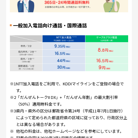
一般加入電話向け通話・国際通話
※1
NTT加入電話をご利用で、KDDIマイラインをご登録の場合で
す。
※2
「だんぜんトークII DX」+「だんぜん年割」の最大割引率
（50％）適用時料金です。
※3
県内・県外の区分は郵政省令第24号（平成11年7月1日施行）
によって定められた都道府県の区域に従っており、行政区分上
とは異なる場合があります。
※
他社の料金は、他社ホームページなどを参考にしています。
※
記載の内容は2023年2月1日現在の情報です。